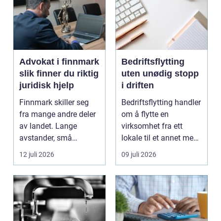
Advokat i finnmark
Bedriftsflytting
slik finner du riktig
uten unødig stopp
juridisk hjelp
i driften
Finnmark skiller seg
Bedriftsflytting handler
fra mange andre deler
om å flytte en
av landet. Lange
virksomhet fra ett
avstander, små
lokale til et annet med
lokalsamfunn, sterk
minst mulig...
12 juli 2026
09 juli 2026
tilkn...