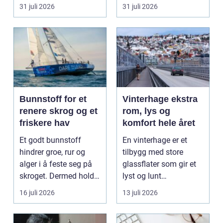
felles framtid. Ringen...
står...
31 juli 2026
31 juli 2026
Bunnstoff for et
Vinterhage ekstra
renere skrog og et
rom, lys og
friskere hav
komfort hele året
Et godt bunnstoff
En vinterhage er et
hindrer groe, rur og
tilbygg med store
alger i å feste seg på
glassflater som gir et
skroget. Dermed holder
lyst og lunt
båten bedre far...
oppholdsrom nær
16 juli 2026
13 juli 2026
hagen, ogs...