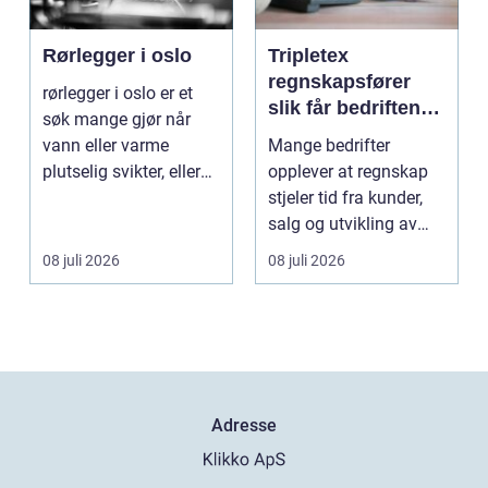
Rørlegger i oslo
Tripletex
regnskapsfører
rørlegger i oslo er et
slik får bedriften
søk mange gjør når
mer ut av
vann eller varme
Mange bedrifter
regnskapet
plutselig svikter, eller
opplever at regnskap
når et bad skal ...
stjeler tid fra kunder,
salg og utvikling av
virksomheten. Samt...
08 juli 2026
08 juli 2026
Adresse