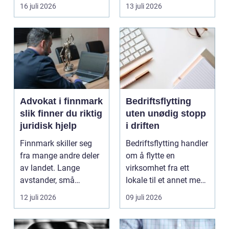
båten bedre far...
oppholdsrom nær
16 juli 2026
13 juli 2026
hagen, ogs...
Advokat i finnmark
Bedriftsflytting
slik finner du riktig
uten unødig stopp
juridisk hjelp
i driften
Finnmark skiller seg
Bedriftsflytting handler
fra mange andre deler
om å flytte en
av landet. Lange
virksomhet fra ett
avstander, små
lokale til et annet med
lokalsamfunn, sterk
minst mulig...
12 juli 2026
09 juli 2026
tilkn...