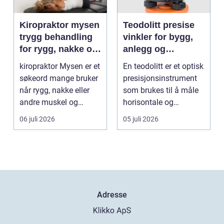
Kiropraktor mysen
Teodolitt presise
trygg behandling
vinkler for bygg,
for rygg, nakke og
anlegg og
ledd
kartlegging
kiropraktor Mysen er et
En teodolitt er et optisk
søkeord mange bruker
presisjonsinstrument
når rygg, nakke eller
som brukes til å måle
andre muskel og
horisontale og
leddplager begynn...
vertikale vinkle...
06 juli 2026
05 juli 2026
Adresse