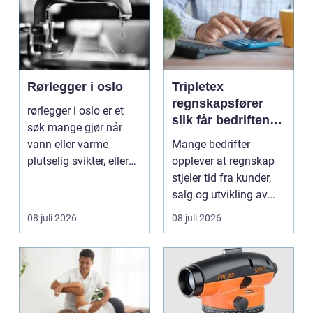
Rørlegger i oslo
Tripletex
regnskapsfører
rørlegger i oslo er et
slik får bedriften
søk mange gjør når
mer ut av
vann eller varme
Mange bedrifter
regnskapet
plutselig svikter, eller
opplever at regnskap
når et bad skal ...
stjeler tid fra kunder,
salg og utvikling av
virksomheten. Samt...
08 juli 2026
08 juli 2026