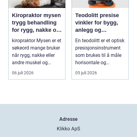
Kiropraktor mysen
Teodolitt presise
trygg behandling
vinkler for bygg,
for rygg, nakke og
anlegg og
ledd
kartlegging
kiropraktor Mysen er et
En teodolitt er et optisk
søkeord mange bruker
presisjonsinstrument
når rygg, nakke eller
som brukes til å måle
andre muskel og
horisontale og
leddplager begynn...
vertikale vinkle...
06 juli 2026
05 juli 2026
Adresse