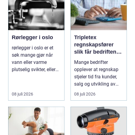
Rørlegger i oslo
Tripletex
regnskapsfører
rørlegger i oslo er et
slik får bedriften
søk mange gjør når
mer ut av
vann eller varme
Mange bedrifter
regnskapet
plutselig svikter, eller
opplever at regnskap
når et bad skal ...
stjeler tid fra kunder,
salg og utvikling av
virksomheten. Samt...
08 juli 2026
08 juli 2026