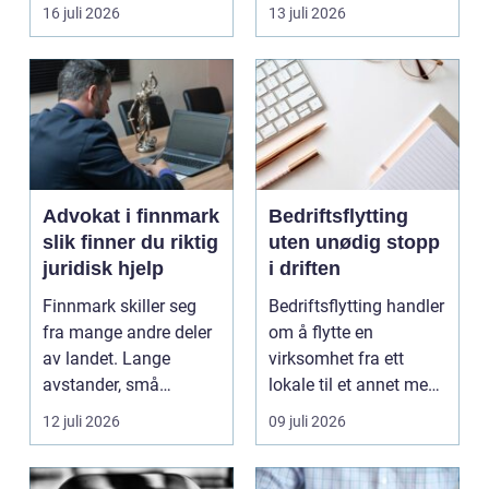
båten bedre far...
oppholdsrom nær
16 juli 2026
13 juli 2026
hagen, ogs...
Advokat i finnmark
Bedriftsflytting
slik finner du riktig
uten unødig stopp
juridisk hjelp
i driften
Finnmark skiller seg
Bedriftsflytting handler
fra mange andre deler
om å flytte en
av landet. Lange
virksomhet fra ett
avstander, små
lokale til et annet med
lokalsamfunn, sterk
minst mulig...
12 juli 2026
09 juli 2026
tilkn...