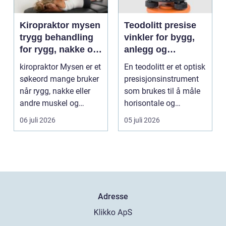
Kiropraktor mysen
Teodolitt presise
trygg behandling
vinkler for bygg,
for rygg, nakke og
anlegg og
ledd
kartlegging
kiropraktor Mysen er et
En teodolitt er et optisk
søkeord mange bruker
presisjonsinstrument
når rygg, nakke eller
som brukes til å måle
andre muskel og
horisontale og
leddplager begynn...
vertikale vinkle...
06 juli 2026
05 juli 2026
Adresse