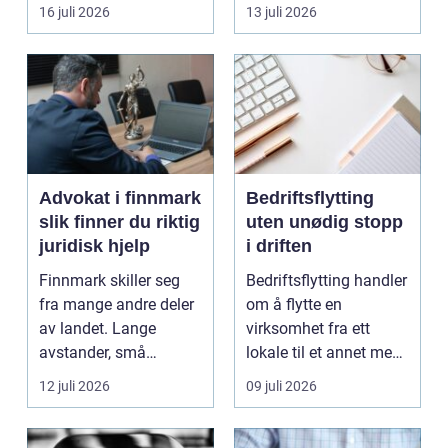
båten bedre far...
oppholdsrom nær
16 juli 2026
13 juli 2026
hagen, ogs...
Advokat i finnmark
Bedriftsflytting
slik finner du riktig
uten unødig stopp
juridisk hjelp
i driften
Finnmark skiller seg
Bedriftsflytting handler
fra mange andre deler
om å flytte en
av landet. Lange
virksomhet fra ett
avstander, små
lokale til et annet med
lokalsamfunn, sterk
minst mulig...
12 juli 2026
09 juli 2026
tilkn...