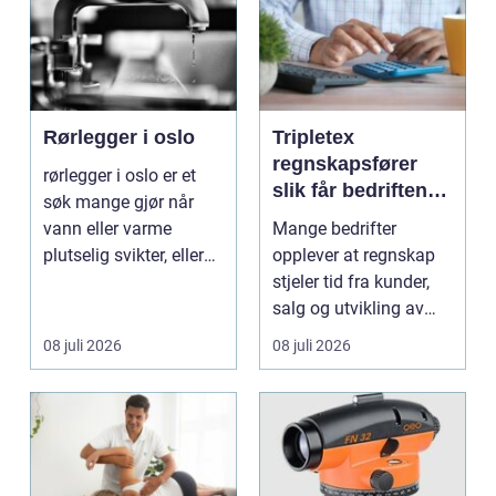
Rørlegger i oslo
Tripletex
regnskapsfører
rørlegger i oslo er et
slik får bedriften
søk mange gjør når
mer ut av
vann eller varme
Mange bedrifter
regnskapet
plutselig svikter, eller
opplever at regnskap
når et bad skal ...
stjeler tid fra kunder,
salg og utvikling av
virksomheten. Samt...
08 juli 2026
08 juli 2026