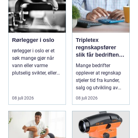
Rørlegger i oslo
Tripletex
regnskapsfører
rørlegger i oslo er et
slik får bedriften
søk mange gjør når
mer ut av
vann eller varme
Mange bedrifter
regnskapet
plutselig svikter, eller
opplever at regnskap
når et bad skal ...
stjeler tid fra kunder,
salg og utvikling av
virksomheten. Samt...
08 juli 2026
08 juli 2026