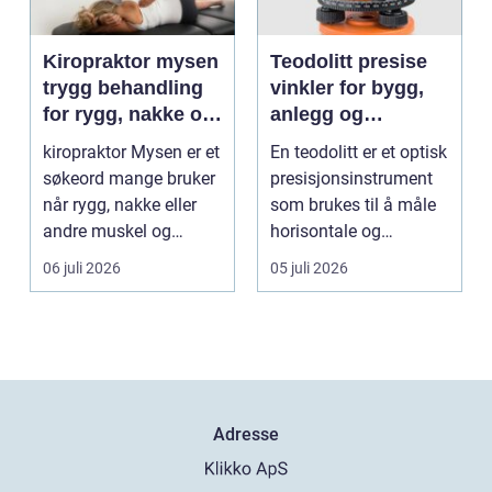
Kiropraktor mysen
Teodolitt presise
trygg behandling
vinkler for bygg,
for rygg, nakke og
anlegg og
ledd
kartlegging
kiropraktor Mysen er et
En teodolitt er et optisk
søkeord mange bruker
presisjonsinstrument
når rygg, nakke eller
som brukes til å måle
andre muskel og
horisontale og
leddplager begynn...
vertikale vinkle...
06 juli 2026
05 juli 2026
Adresse