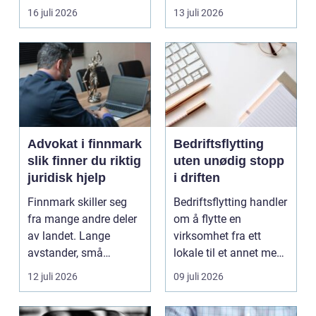
båten bedre far...
oppholdsrom nær
16 juli 2026
13 juli 2026
hagen, ogs...
Advokat i finnmark
Bedriftsflytting
slik finner du riktig
uten unødig stopp
juridisk hjelp
i driften
Finnmark skiller seg
Bedriftsflytting handler
fra mange andre deler
om å flytte en
av landet. Lange
virksomhet fra ett
avstander, små
lokale til et annet med
lokalsamfunn, sterk
minst mulig...
12 juli 2026
09 juli 2026
tilkn...