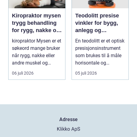
Kiropraktor mysen
Teodolitt presise
trygg behandling
vinkler for bygg,
for rygg, nakke og
anlegg og
ledd
kartlegging
kiropraktor Mysen er et
En teodolitt er et optisk
søkeord mange bruker
presisjonsinstrument
når rygg, nakke eller
som brukes til å måle
andre muskel og
horisontale og
leddplager begynn...
vertikale vinkle...
06 juli 2026
05 juli 2026
Adresse