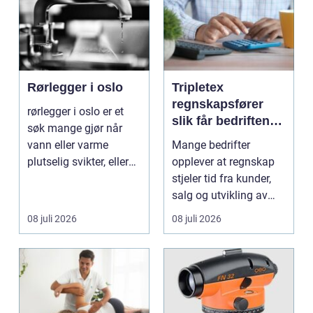
Rørlegger i oslo
Tripletex
regnskapsfører
rørlegger i oslo er et
slik får bedriften
søk mange gjør når
mer ut av
vann eller varme
Mange bedrifter
regnskapet
plutselig svikter, eller
opplever at regnskap
når et bad skal ...
stjeler tid fra kunder,
salg og utvikling av
virksomheten. Samt...
08 juli 2026
08 juli 2026