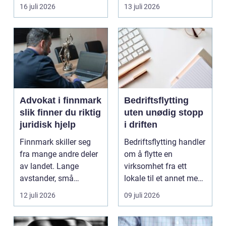
båten bedre far...
oppholdsrom nær
16 juli 2026
13 juli 2026
hagen, ogs...
Advokat i finnmark
Bedriftsflytting
slik finner du riktig
uten unødig stopp
juridisk hjelp
i driften
Finnmark skiller seg
Bedriftsflytting handler
fra mange andre deler
om å flytte en
av landet. Lange
virksomhet fra ett
avstander, små
lokale til et annet med
lokalsamfunn, sterk
minst mulig...
12 juli 2026
09 juli 2026
tilkn...