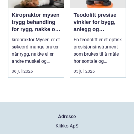
Kiropraktor mysen
Teodolitt presise
trygg behandling
vinkler for bygg,
for rygg, nakke og
anlegg og
ledd
kartlegging
kiropraktor Mysen er et
En teodolitt er et optisk
søkeord mange bruker
presisjonsinstrument
når rygg, nakke eller
som brukes til å måle
andre muskel og
horisontale og
leddplager begynn...
vertikale vinkle...
06 juli 2026
05 juli 2026
Adresse