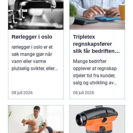
Rørlegger i oslo
Tripletex
regnskapsfører
rørlegger i oslo er et
slik får bedriften
søk mange gjør når
mer ut av
vann eller varme
Mange bedrifter
regnskapet
plutselig svikter, eller
opplever at regnskap
når et bad skal ...
stjeler tid fra kunder,
salg og utvikling av
virksomheten. Samt...
08 juli 2026
08 juli 2026