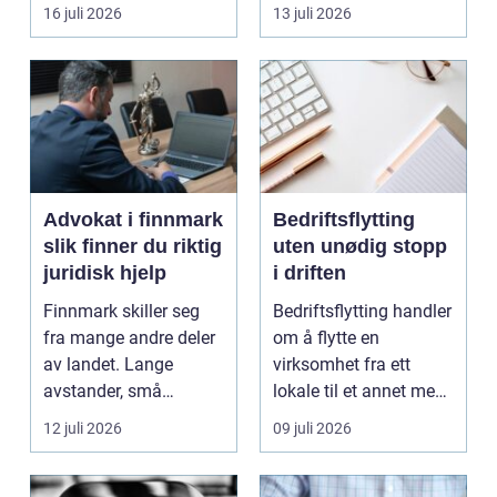
båten bedre far...
oppholdsrom nær
16 juli 2026
13 juli 2026
hagen, ogs...
Advokat i finnmark
Bedriftsflytting
slik finner du riktig
uten unødig stopp
juridisk hjelp
i driften
Finnmark skiller seg
Bedriftsflytting handler
fra mange andre deler
om å flytte en
av landet. Lange
virksomhet fra ett
avstander, små
lokale til et annet med
lokalsamfunn, sterk
minst mulig...
12 juli 2026
09 juli 2026
tilkn...