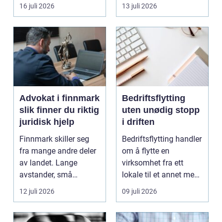
båten bedre far...
oppholdsrom nær
16 juli 2026
13 juli 2026
hagen, ogs...
Advokat i finnmark
Bedriftsflytting
slik finner du riktig
uten unødig stopp
juridisk hjelp
i driften
Finnmark skiller seg
Bedriftsflytting handler
fra mange andre deler
om å flytte en
av landet. Lange
virksomhet fra ett
avstander, små
lokale til et annet med
lokalsamfunn, sterk
minst mulig...
12 juli 2026
09 juli 2026
tilkn...