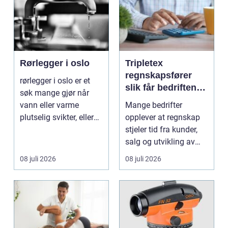
Rørlegger i oslo
Tripletex
regnskapsfører
rørlegger i oslo er et
slik får bedriften
søk mange gjør når
mer ut av
vann eller varme
Mange bedrifter
regnskapet
plutselig svikter, eller
opplever at regnskap
når et bad skal ...
stjeler tid fra kunder,
salg og utvikling av
virksomheten. Samt...
08 juli 2026
08 juli 2026