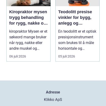
Kiropraktor mysen
Teodolitt presise
trygg behandling
vinkler for bygg,
for rygg, nakke og
anlegg og
ledd
kartlegging
kiropraktor Mysen er et
En teodolitt er et optisk
søkeord mange bruker
presisjonsinstrument
når rygg, nakke eller
som brukes til å måle
andre muskel og
horisontale og
leddplager begynn...
vertikale vinkle...
06 juli 2026
05 juli 2026
Adresse