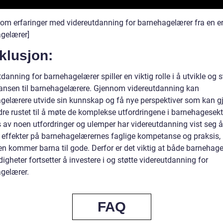
o om erfaringer med videreutdanning for barnehagelærer fra en e
gelærer]
klusjon:
danning for barnehagelærer spiller en viktig rolle i å utvikle og s
nsen til barnehagelærere. Gjennom videreutdanning kan
gelærere utvide sin kunnskap og få nye perspektiver som kan g
re rustet til å møte de komplekse utfordringene i barnehagesekt
s av noen utfordringer og ulemper har videreutdanning vist seg 
e effekter på barnehagelærernes faglige kompetanse og praksis,
en kommer barna til gode. Derfor er det viktig at både barnehag
gheter fortsetter å investere i og støtte videreutdanning for
gelærer.
FAQ