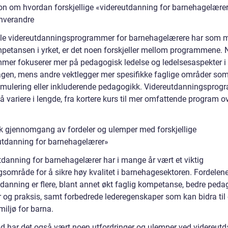
on om hvordan forskjellige «videreutdanning for barnehagelærer»
 hverandre
le videreutdanningsprogrammer for barnehagelærere har som m
petansen i yrket, er det noen forskjeller mellom programmene.
mer fokuserer mer på pedagogisk ledelse og ledelsesaspekter i
gen, mens andre vektlegger mer spesifikke faglige områder so
imulering eller inkluderende pedagogikk. Videreutdanningspro
 variere i lengde, fra kortere kurs til mer omfattende program ov
sk gjennomgang av fordeler og ulemper med forskjellige
utdanning for barnehagelærer»
tdanning for barnehagelærer har i mange år vært et viktig
gsområde for å sikre høy kvalitet i barnehagesektoren. Fordele
tdanning er flere, blant annet økt faglig kompetanse, bedre ped
 og praksis, samt forbedrede lederegenskaper som kan bidra til 
iljø for barna.
tid har det også vært noen utfordringer og ulemper ved videreut