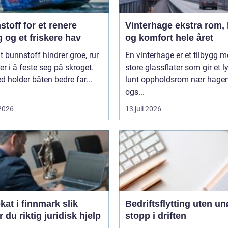
toff for et renere
Vinterhage ekstra rom, lys
 og et friskere hav
og komfort hele året
t bunnstoff hindrer groe, rur
En vinterhage er et tilbygg 
er i å feste seg på skroget.
store glassflater som gir et l
 holder båten bedre far...
lunt oppholdsrom nær hagen
ogs...
 2026
13 juli 2026
t i finnmark slik
Bedriftsflytting uten u
r du riktig juridisk hjelp
stopp i driften