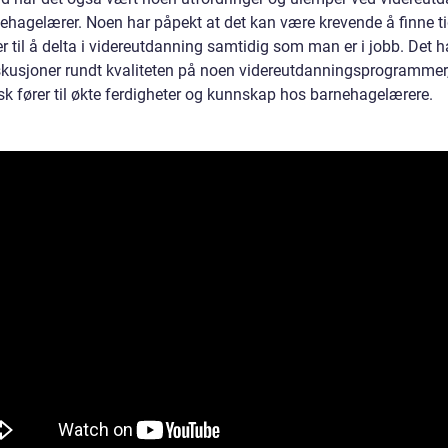
nehagelærer. Noen har påpekt at det kan være krevende å finne t
r til å delta i videreutdanning samtidig som man er i jobb. Det 
skusjoner rundt kvaliteten på noen videreutdanningsprogrammer
sk fører til økte ferdigheter og kunnskap hos barnehagelærere.