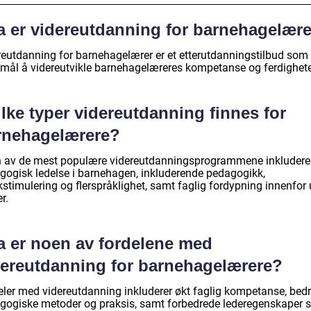
a er videreutdanning for barnehagelær
reutdanning for barnehagelærer er et etterutdanningstilbud som
mål å videreutvikle barnehagelæreres kompetanse og ferdighete
lke typer videreutdanning finnes for
rnehagelærere?
 av de mest populære videreutdanningsprogrammene inkludere
gogisk ledelse i barnehagen, inkluderende pedagogikk,
stimulering og flerspråklighet, samt faglig fordypning innenfor 
r.
a er noen av fordelene med
dereutdanning for barnehagelærere?
eler med videreutdanning inkluderer økt faglig kompetanse, bed
gogiske metoder og praksis, samt forbedrede lederegenskaper