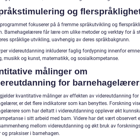
pråkstimulering og flerspråklighe
 programmet fokuserer på å fremme språkutvikling og flerspråkl
n. Barnehagelærere får lære om ulike metoder og verktøy for å s
deres språklige utvikling, uavhengig av deres språkbakgrunn.
yper videreutdanning inkluderer faglig fordypning innenfor emn
g, musikk og kunst, matematikk, og sosialkompetanse.
titative målinger om
dereutdanning for barnehagelærer
gjelder kvantitative målinger av effekten av videreutdanning for
elærer, er det flere indikatorer som kan benyttes. Forskning vise
gelærere som har deltatt i videreutdanning opplever økt kunns
ompetanse i sitt arbeid med barn. Videre har det vært observert 
 sammenheng mellom videreutdanning og økt bruk av forskning
 og praksiser i barnehagen.