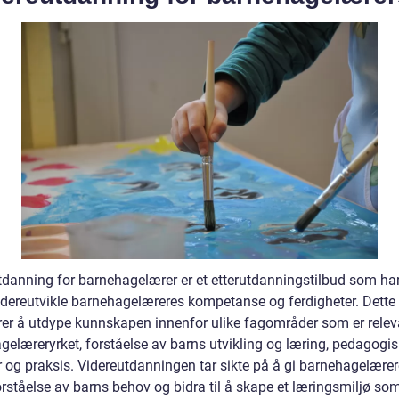
tdanning for barnehagelærer er et etterutdanningstilbud som h
idereutvikle barnehagelæreres kompetanse og ferdigheter. Dette
er å utdype kunnskapen innenfor ulike fagområder som er relev
gelæreryrket, forståelse av barns utvikling og læring, pedagogi
 og praksis. Videreutdanningen tar sikte på å gi barnehagelærer
orståelse av barns behov og bidra til å skape et læringsmiljø so