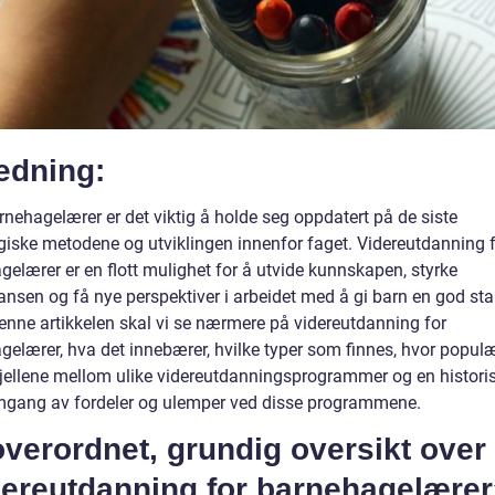
edning:
nehagelærer er det viktig å holde seg oppdatert på de siste
iske metodene og utviklingen innenfor faget. Videreutdanning 
gelærer er en flott mulighet for å utvide kunnskapen, styrke
nsen og få nye perspektiver i arbeidet med å gi barn en god sta
 denne artikkelen skal vi se nærmere på videreutdanning for
gelærer, hva det innebærer, hvilke typer som finnes, hvor popul
skjellene mellom ulike videreutdanningsprogrammer og en histori
gang av fordeler og ulemper ved disse programmene.
verordnet, grundig oversikt over
dereutdanning for barnehagelærer