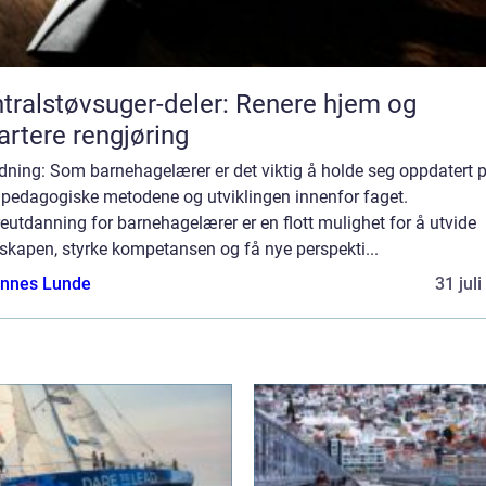
tralstøvsuger-deler: Renere hjem og
rtere rengjøring
dning: Som barnehagelærer er det viktig å holde seg oppdatert 
e pedagogiske metodene og utviklingen innenfor faget.
eutdanning for barnehagelærer er en flott mulighet for å utvide
skapen, styrke kompetansen og få nye perspekti...
nnes Lunde
31 jul