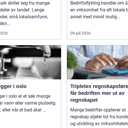
rk skiller seg fra mange
Bedriftsflytting handler om å 
deler av landet. Lange
en virksomhet fra ett lokale ti
nder, små lokalsamfunn,
annet med minst mulig...
ilkn...
 2026
09 juli 2026
gger i oslo
Tripletex regnskapsfører sl
får bedriften mer ut av
ger i oslo er et søk mange
regnskapet
år vann eller varme plutselig
, eller når et bad skal ...
Mange bedrifter opplever at
regnskap stjeler tid fra kunde
og utvikling av virksomheten