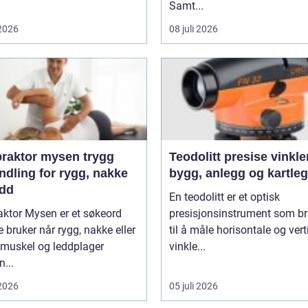
Samt...
 2026
08 juli 2026
aktor mysen trygg
Teodolitt presise vinkler for
ndling for rygg, nakke
bygg, anlegg og kartle
edd
En teodolitt er et optisk
aktor Mysen er et søkeord
presisjonsinstrument som b
bruker når rygg, nakke eller
til å måle horisontale og vert
 muskel og leddplager
vinkle...
...
 2026
05 juli 2026