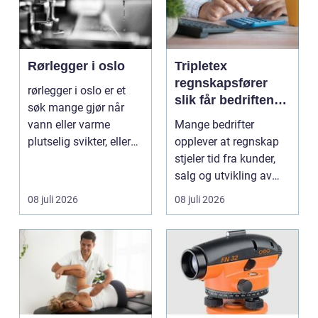
Rørlegger i oslo
Tripletex
regnskapsfører
rørlegger i oslo er et
slik får bedriften
søk mange gjør når
mer ut av
vann eller varme
Mange bedrifter
regnskapet
plutselig svikter, eller
opplever at regnskap
når et bad skal ...
stjeler tid fra kunder,
salg og utvikling av
virksomheten. Samt...
08 juli 2026
08 juli 2026