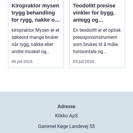
Kiropraktor mysen
Teodolitt presise
trygg behandling
vinkler for bygg,
for rygg, nakke og
anlegg og
ledd
kartlegging
kiropraktor Mysen er et
En teodolitt er et optisk
søkeord mange bruker
presisjonsinstrument
når rygg, nakke eller
som brukes til å måle
andre muskel og
horisontale og
leddplager begynn...
vertikale vinkle...
06 juli 2026
05 juli 2026
Adresse