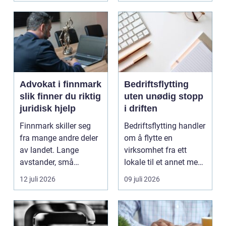
Advokat i finnmark
Bedriftsflytting
slik finner du riktig
uten unødig stopp
juridisk hjelp
i driften
Finnmark skiller seg
Bedriftsflytting handler
fra mange andre deler
om å flytte en
av landet. Lange
virksomhet fra ett
avstander, små
lokale til et annet med
lokalsamfunn, sterk
minst mulig...
12 juli 2026
09 juli 2026
tilkn...