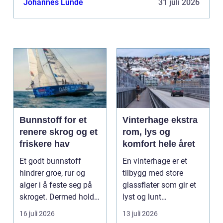
Johannes Lunde
31 juli 2026
Bunnstoff for et
Vinterhage ekstra
renere skrog og et
rom, lys og
friskere hav
komfort hele året
Et godt bunnstoff
En vinterhage er et
hindrer groe, rur og
tilbygg med store
alger i å feste seg på
glassflater som gir et
skroget. Dermed holder
lyst og lunt
båten bedre far...
oppholdsrom nær
16 juli 2026
13 juli 2026
hagen, ogs...